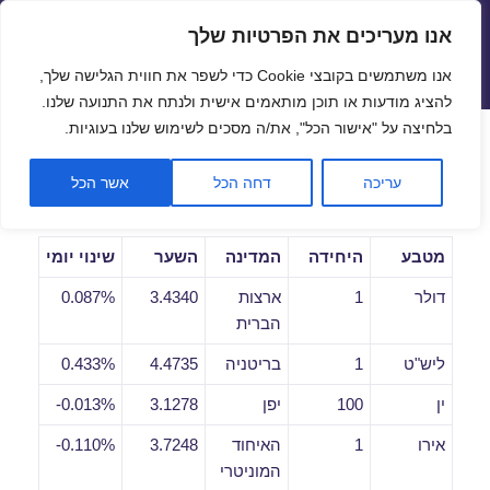
אנו מעריכים את הפרטיות שלך
שערי חליפין יציגים – שער יציג
אנו משתמשים בקובצי Cookie כדי לשפר את חווית הגלישה שלך,
תפריטים
ווידג'טים
להציג מודעות או תוכן מותאמים אישית ולנתח את התנועה שלנו.
פתח סרגל
בלחיצה על "אישור הכל", את/ה מסכים לשימוש שלנו בעוגיות.
שערי חליפין יומיים לתאריך
עריכה
דחה הכל
אשר הכל
14/02/2020
מטבע
היחידה
המדינה
השער
שינוי יומי
דולר
1
ארצות
3.4340
0.087%
הברית
ליש"ט
1
בריטניה
4.4735
0.433%
ין
100
יפן
3.1278
0.013%-
אירו
1
האיחוד
3.7248
0.110%-
המוניטרי