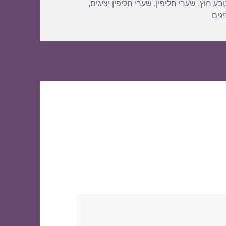
בע חוץ
,
שערי חליפין
,
שערי חליפין יציגים
,
גים