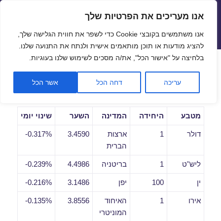
אנו מעריכים את הפרטיות שלך
שערי חליפין יציגים – שער יציג
אנו משתמשים בקובצי Cookie כדי לשפר את חווית הגלישה שלך,
תפריטים
ווידג'טים
להציג מודעות או תוכן מותאמים אישית ולנתח את התנועה שלנו.
פתח סרגל
בלחיצה על "אישור הכל", את/ה מסכים לשימוש שלנו בעוגיות.
שערי חליפין יומיים לתאריך
עריכה
דחה הכל
אשר הכל
15/01/2020
מטבע
היחידה
המדינה
השער
שינוי יומי
דולר
1
ארצות
3.4590
0.317%-
הברית
ליש"ט
1
בריטניה
4.4986
0.239%-
ין
100
יפן
3.1486
0.216%-
אירו
1
האיחוד
3.8556
0.135%-
המוניטרי