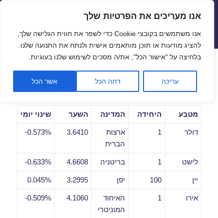
אנו מעריכים את הפרטיות שלך
שערי חליפין יציגים – שער יציג
אנו משתמשים בקובצי Cookie כדי לשפר את חווית הגלישה שלך,
תפריטים
ווידג'טים
להציג מודעות או תוכן מותאמים אישית ולנתח את התנועה שלנו.
פתח סרגל
בלחיצה על "אישור הכל", את/ה מסכים לשימוש שלנו בעוגיות.
שערי חליפין יומיים לתאריך
עריכה
דחה הכל
אשר הכל
15/02/2019
מטבע
היחידה
המדינה
השער
שינוי יומי
דולר
1
ארצות
3.6410
0.573%-
הברית
לישט
1
בריטניה
4.6608
0.633%-
יין
100
יפן
3.2995
0.045%
אירו
1
האיחוד
4.1060
0.509%-
המוניטרי