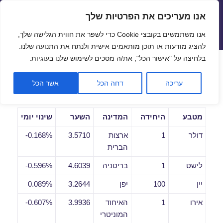
אנו מעריכים את הפרטיות שלך
שערי חליפין יציגים – שער יציג
אנו משתמשים בקובצי Cookie כדי לשפר את חווית הגלישה שלך,
תפריטים
ווידג'טים
להציג מודעות או תוכן מותאמים אישית ולנתח את התנועה שלנו.
פתח סרגל
בלחיצה על "אישור הכל", את/ה מסכים לשימוש שלנו בעוגיות.
שערי חליפין יומיים לתאריך
עריכה
דחה הכל
אשר הכל
15/05/2019
מטבע
היחידה
המדינה
השער
שינוי יומי
דולר
1
ארצות
3.5710
0.168%-
הברית
לישט
1
בריטניה
4.6039
0.596%-
יין
100
יפן
3.2644
0.089%
אירו
1
האיחוד
3.9936
0.607%-
המוניטרי