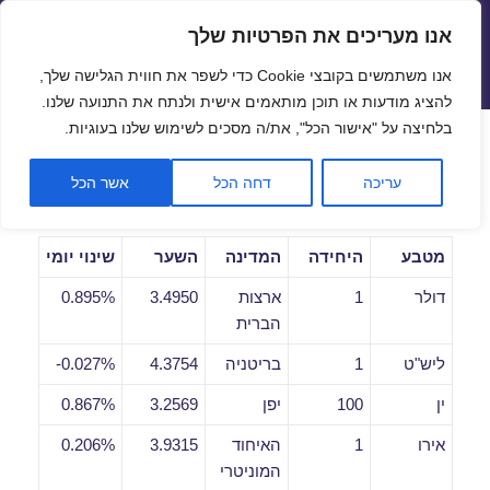
אנו מעריכים את הפרטיות שלך
שערי חליפין יציגים – שער יציג
אנו משתמשים בקובצי Cookie כדי לשפר את חווית הגלישה שלך,
תפריטים
ווידג'טים
להציג מודעות או תוכן מותאמים אישית ולנתח את התנועה שלנו.
פתח סרגל
בלחיצה על "אישור הכל", את/ה מסכים לשימוש שלנו בעוגיות.
שערי חליפין יומיים לתאריך
עריכה
דחה הכל
אשר הכל
15/06/2020
מטבע
היחידה
המדינה
השער
שינוי יומי
דולר
1
ארצות
3.4950
0.895%
הברית
ליש"ט
1
בריטניה
4.3754
0.027%-
ין
100
יפן
3.2569
0.867%
אירו
1
האיחוד
3.9315
0.206%
המוניטרי