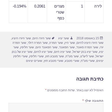
לירה
1
מצרים
0.2061
0.194%-
שטרי
כסף
פורסם
מחבר
תגיות
15 באוגוסט 2018
שער יציג
שער היורו היום
,
שער היורו היציג
,
בתאריך
שער היורו היציג להיום
,
שער היין
,
שער המרה
,
שער המרה דולר
,
שער המרה
יורו
,
שער המרה פאונד
,
שער הפאונד
,
שער הפאונד היום
,
שער חליפין
,
שער
יציג
,
שער יציג בנק ישראל
,
שער יציג היום
,
שער יציג להיום
,
שער יציג של בנק
ישראל
,
שער ליש"ט
,
שער מט"ח
,
שער מטבע חוץ
,
שערי חליפין
,
שערי חליפין
יציגים
,
שערי מט"ח
,
שערי מטבע
,
שערי מטבע חוץ
,
שערים יציגים
כתיבת תגובה
האימייל לא יוצג באתר.
שדות החובה מסומנים
*
התגובה שלך
*