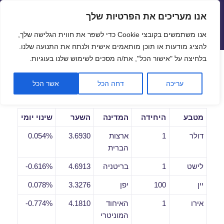
אנו מעריכים את הפרטיות שלך
שערי חליפין יציגים – שער יציג
אנו משתמשים בקובצי Cookie כדי לשפר את חווית הגלישה שלך,
תפריטים
ווידג'טים
להציג מודעות או תוכן מותאמים אישית ולנתח את התנועה שלנו.
פתח סרגל
בלחיצה על "אישור הכל", את/ה מסכים לשימוש שלנו בעוגיות.
שערי חליפין יומיים לתאריך
עריכה
דחה הכל
אשר הכל
15/08/2018
מטבע
היחידה
המדינה
השער
שינוי יומי
דולר
1
ארצות
3.6930
0.054%
הברית
לישט
1
בריטניה
4.6913
0.616%-
יין
100
יפן
3.3276
0.078%
אירו
1
האיחוד
4.1810
0.774%-
המוניטרי