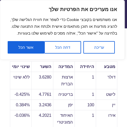
אנו מעריכים את הפרטיות שלך
שערי חליפין יציגים – שער יציג
אנו משתמשים בקובצי Cookie כדי לשפר את חווית הגלישה שלך,
תפריטים
ווידג'טים
להציג מודעות או תוכן מותאמים אישית ולנתח את התנועה שלנו.
פתח סרגל
בלחיצה על "אישור הכל", את/ה מסכים לשימוש שלנו בעוגיות.
שערי חליפין יומיים לתאריך
עריכה
דחה הכל
אשר הכל
15/10/2018
מטבע
היחידה
המדינה
השער
שינוי יומי
דולר
1
ארצות
3.6280
ללא שינוי
הברית
לישט
1
בריטניה
4.7761
0.425%-
יין
100
יפן
3.2436
0.384%
אירו
1
האיחוד
4.2021
0.036%-
המוניטרי