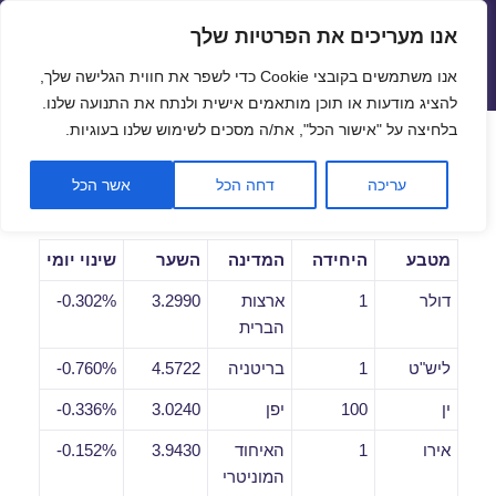
אנו מעריכים את הפרטיות שלך
שערי חליפין יציגים – שער יציג
אנו משתמשים בקובצי Cookie כדי לשפר את חווית הגלישה שלך,
תפריטים
ווידג'טים
להציג מודעות או תוכן מותאמים אישית ולנתח את התנועה שלנו.
פתח סרגל
בלחיצה על "אישור הכל", את/ה מסכים לשימוש שלנו בעוגיות.
שערי חליפין יומיים לתאריך
עריכה
דחה הכל
אשר הכל
16/03/2021
מטבע
היחידה
המדינה
השער
שינוי יומי
דולר
1
ארצות
3.2990
0.302%-
הברית
ליש"ט
1
בריטניה
4.5722
0.760%-
ין
100
יפן
3.0240
0.336%-
אירו
1
האיחוד
3.9430
0.152%-
המוניטרי