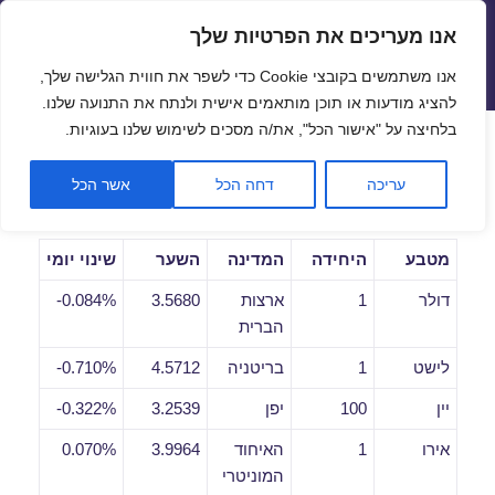
אנו מעריכים את הפרטיות שלך
שערי חליפין יציגים – שער יציג
אנו משתמשים בקובצי Cookie כדי לשפר את חווית הגלישה שלך,
תפריטים
ווידג'טים
להציג מודעות או תוכן מותאמים אישית ולנתח את התנועה שלנו.
פתח סרגל
בלחיצה על "אישור הכל", את/ה מסכים לשימוש שלנו בעוגיות.
שערי חליפין יומיים לתאריך
עריכה
דחה הכל
אשר הכל
16/05/2019
מטבע
היחידה
המדינה
השער
שינוי יומי
דולר
1
ארצות
3.5680
0.084%-
הברית
לישט
1
בריטניה
4.5712
0.710%-
יין
100
יפן
3.2539
0.322%-
אירו
1
האיחוד
3.9964
0.070%
המוניטרי