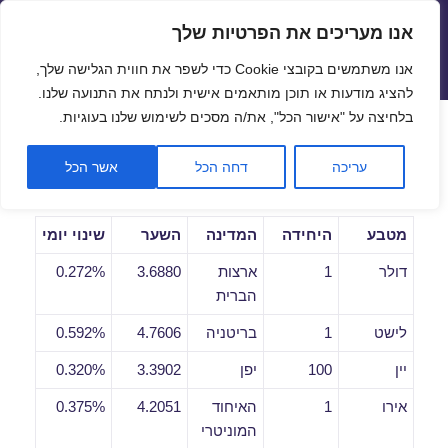
אנו מעריכים את הפרטיות שלך
שערי חליפין יציגים – שער יציג
אנו משתמשים בקובצי Cookie כדי לשפר את חווית הגלישה שלך,
תפריטים
ווידג'טים
להציג מודעות או תוכן מותאמים אישית ולנתח את התנועה שלנו.
פתח סרגל
בלחיצה על "אישור הכל", את/ה מסכים לשימוש שלנו בעוגיות.
שערי חליפין יומיים לתאריך
עריכה
דחה הכל
אשר הכל
17/01/2019
מטבע
היחידה
המדינה
השער
שינוי יומי
דולר
1
ארצות
3.6880
0.272%
הברית
לישט
1
בריטניה
4.7606
0.592%
יין
100
יפן
3.3902
0.320%
אירו
1
האיחוד
4.2051
0.375%
המוניטרי