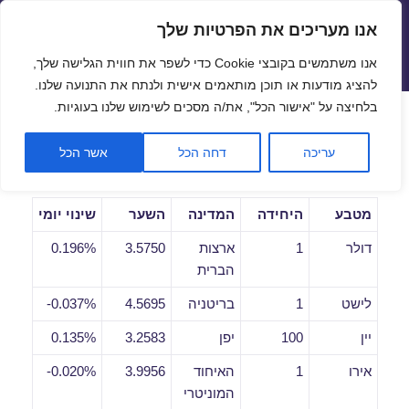
אנו מעריכים את הפרטיות שלך
שערי חליפין יציגים – שער יציג
אנו משתמשים בקובצי Cookie כדי לשפר את חווית הגלישה שלך,
תפריטים
ווידג'טים
להציג מודעות או תוכן מותאמים אישית ולנתח את התנועה שלנו.
פתח סרגל
בלחיצה על "אישור הכל", את/ה מסכים לשימוש שלנו בעוגיות.
שערי חליפין יומיים לתאריך
עריכה
דחה הכל
אשר הכל
17/05/2019
מטבע
היחידה
המדינה
השער
שינוי יומי
דולר
1
ארצות
3.5750
0.196%
הברית
לישט
1
בריטניה
4.5695
0.037%-
יין
100
יפן
3.2583
0.135%
אירו
1
האיחוד
3.9956
0.020%-
המוניטרי