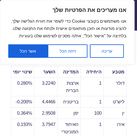
אנו מעריכים את הפרטיות שלך
שערי חליפין יציגים – שער יציג
אנו משתמשים בקובצי Cookie כדי לשפר את חווית הגלישה שלך,
תפריטים
ווידג'טים
להציג מודעות או תוכן מותאמים אישית ולנתח את התנועה שלנו.
פתח סרגל
בלחיצה על "אישור הכל", את/ה מסכים לשימוש שלנו בעוגיות.
שערי חליפין יומיים לתאריך
עריכה
דחה הכל
אשר הכל
17/08/2021
מטבע
היחידה
המדינה
השער
שינוי יומי
דולר
1
ארצות
3.2240
0.280%
הברית
ליש"ט
1
בריטניה
4.4466
0.200%-
ין
100
יפן
2.9508
0.364%
אירו
1
האיחוד
3.7947
0.193%
המוניטרי