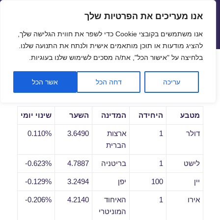
אנו מעריכים את הפרטיות שלך
שערי חליפין יציגים – שער יציג
אנו משתמשים בקובצי Cookie כדי לשפר את חווית הגלישה שלך,
תפריטים
ווידג'טים
להציג מודעות או תוכן מותאמים אישית ולנתח את התנועה שלנו.
פתח סרגל
בלחיצה על "אישור הכל", את/ה מסכים לשימוש שלנו בעוגיות.
שערי חליפין יומיים לתאריך
עריכה
דחה הכל
אשר הכל
17/10/2018
מטבע
היחידה
המדינה
השער
שינוי יומי
דולר
1
ארצות
3.6490
0.110%
הברית
לישט
1
בריטניה
4.7887
0.623%-
יין
100
יפן
3.2494
0.129%-
אירו
1
האיחוד
4.2140
0.206%-
המוניטרי