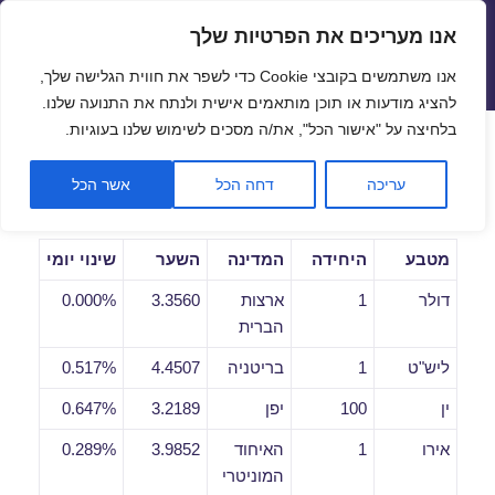
אנו מעריכים את הפרטיות שלך
שערי חליפין יציגים – שער יציג
אנו משתמשים בקובצי Cookie כדי לשפר את חווית הגלישה שלך,
תפריטים
ווידג'טים
להציג מודעות או תוכן מותאמים אישית ולנתח את התנועה שלנו.
פתח סרגל
בלחיצה על "אישור הכל", את/ה מסכים לשימוש שלנו בעוגיות.
שערי חליפין יומיים לתאריך
עריכה
דחה הכל
אשר הכל
17/11/2020
מטבע
היחידה
המדינה
השער
שינוי יומי
דולר
1
ארצות
3.3560
0.000%
הברית
ליש"ט
1
בריטניה
4.4507
0.517%
ין
100
יפן
3.2189
0.647%
אירו
1
האיחוד
3.9852
0.289%
המוניטרי