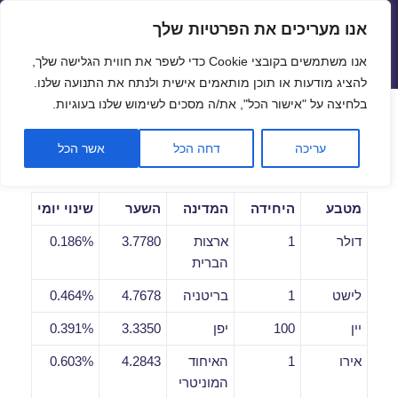
אנו מעריכים את הפרטיות שלך
שערי חליפין יציגים – שער יציג
אנו משתמשים בקובצי Cookie כדי לשפר את חווית הגלישה שלך,
תפריטים
ווידג'טים
להציג מודעות או תוכן מותאמים אישית ולנתח את התנועה שלנו.
פתח סרגל
בלחיצה על "אישור הכל", את/ה מסכים לשימוש שלנו בעוגיות.
שערי חליפין יומיים לתאריך
עריכה
דחה הכל
אשר הכל
17/12/2018
מטבע
היחידה
המדינה
השער
שינוי יומי
דולר
1
ארצות
3.7780
0.186%
הברית
לישט
1
בריטניה
4.7678
0.464%
יין
100
יפן
3.3350
0.391%
אירו
1
האיחוד
4.2843
0.603%
המוניטרי