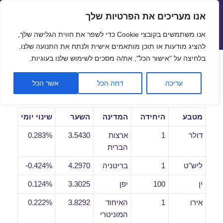
אנו מעריכים את הפרטיות שלך
שערי חליפין יציגים – שער יציג
אנו משתמשים בקובצי Cookie כדי לשפר את חווית הגלישה שלך,
תפריטים
ווידג'טים
להציג מודעות או תוכן מותאמים אישית ולנתח את התנועה שלנו.
פתח סרגל
בלחיצה על "אישור הכל", את/ה מסכים לשימוש שלנו בעוגיות.
שערי חליפין יומיים לתאריך
עריכה
דחה הכל
אשר הכל
18/05/2020
מטבע
היחידה
המדינה
השער
שינוי יומי
דולר
1
ארצות
3.5430
0.283%
הברית
ליש"ט
1
בריטניה
4.2970
0.424%-
ין
100
יפן
3.3025
0.124%
אירו
1
האיחוד
3.8292
0.222%
המוניטרי