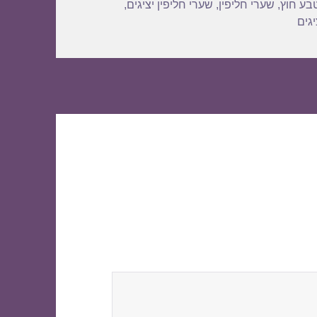
בע חוץ
,
שערי חליפין
,
שערי חליפין יציגים
,
גים