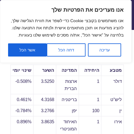
אנו מעריכים את הפרטיות שלך
שערי חליפין יציגים – שער יציג
אנו משתמשים בקובצי Cookie כדי לשפר את חווית הגלישה שלך,
תפריטים
ווידג'טים
להציג מודעות או תוכן מותאמים אישית ולנתח את התנועה שלנו.
פתח סרגל
בלחיצה על "אישור הכל", את/ה מסכים לשימוש שלנו בעוגיות.
שערי חליפין יומיים לתאריך
עריכה
דחה הכל
אשר הכל
19/05/2020
מטבע
היחידה
המדינה
השער
שינוי יומי
דולר
1
ארצות
3.5250
0.508%-
הברית
ליש"ט
1
בריטניה
4.3168
0.461%
ין
100
יפן
3.2766
0.784%-
אירו
1
האיחוד
3.8635
0.896%
המוניטרי