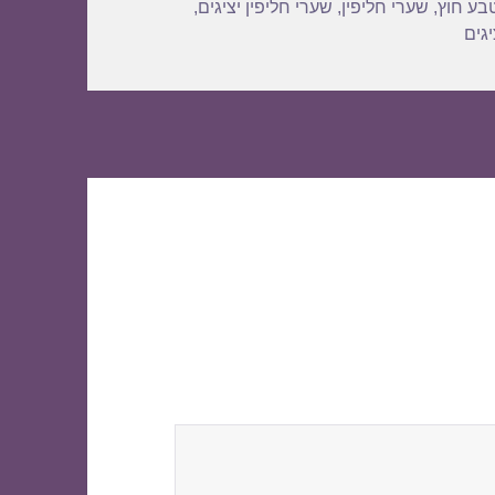
בע חוץ
,
שערי חליפין
,
שערי חליפין יציגים
,
גים