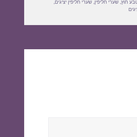
בע חוץ
,
שערי חליפין
,
שערי חליפין יציגים
,
גים