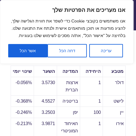
אנו מעריכים את הפרטיות שלך
שערי חליפין יציגים – שער יציג
אנו משתמשים בקובצי Cookie כדי לשפר את חווית הגלישה שלך,
תפריטים
ווידג'טים
להציג מודעות או תוכן מותאמים אישית ולנתח את התנועה שלנו.
פתח סרגל
בלחיצה על "אישור הכל", את/ה מסכים לשימוש שלנו בעוגיות.
שערי חליפין יומיים לתאריך
עריכה
דחה הכל
אשר הכל
20/05/2019
מטבע
היחידה
המדינה
השער
שינוי יומי
דולר
1
ארצות
3.5730
0.056%-
הברית
לישט
1
בריטניה
4.5527
0.368%-
יין
100
יפן
3.2503
0.246%-
אירו
1
האיחוד
3.9871
0.213%-
המוניטרי