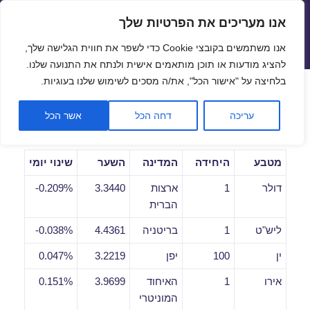
אנו מעריכים את הפרטיות שלך
שערי חליפין יציגים – שער יציג
אנו משתמשים בקובצי Cookie כדי לשפר את חווית הגלישה שלך,
תפריטים
ווידג'טים
להציג מודעות או תוכן מותאמים אישית ולנתח את התנועה שלנו.
פתח סרגל
בלחיצה על "אישור הכל", את/ה מסכים לשימוש שלנו בעוגיות.
שערי חליפין יומיים לתאריך
עריכה
דחה הכל
אשר הכל
20/11/2020
מטבע
היחידה
המדינה
השער
שינוי יומי
דולר
1
ארצות
3.3440
0.209%-
הברית
ליש"ט
1
בריטניה
4.4361
0.038%-
ין
100
יפן
3.2219
0.047%
אירו
1
האיחוד
3.9699
0.151%
המוניטרי