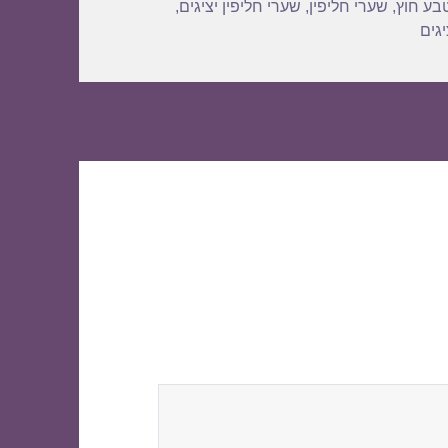
בע חוץ
,
שערי חליפין
,
שערי חליפין יציגים
,
גים