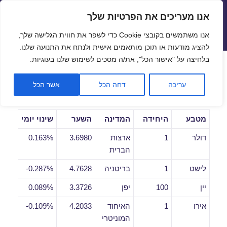
אנו מעריכים את הפרטיות שלך
שערי חליפין יציגים – שער יציג
אנו משתמשים בקובצי Cookie כדי לשפר את חווית הגלישה שלך,
תפריטים
ווידג'טים
להציג מודעות או תוכן מותאמים אישית ולנתח את התנועה שלנו.
פתח סרגל
בלחיצה על "אישור הכל", את/ה מסכים לשימוש שלנו בעוגיות.
שערי חליפין יומיים לתאריך
עריכה
דחה הכל
אשר הכל
21/01/2019
מטבע
היחידה
המדינה
השער
שינוי יומי
דולר
1
ארצות
3.6980
0.163%
הברית
לישט
1
בריטניה
4.7628
0.287%-
יין
100
יפן
3.3726
0.089%
אירו
1
האיחוד
4.2033
0.109%-
המוניטרי