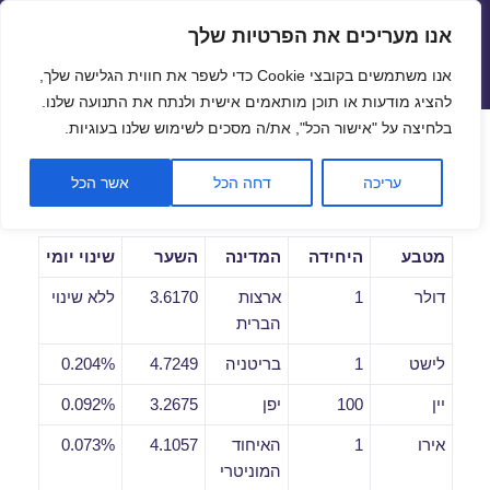
אנו מעריכים את הפרטיות שלך
שערי חליפין יציגים – שער יציג
אנו משתמשים בקובצי Cookie כדי לשפר את חווית הגלישה שלך,
תפריטים
ווידג'טים
להציג מודעות או תוכן מותאמים אישית ולנתח את התנועה שלנו.
פתח סרגל
בלחיצה על "אישור הכל", את/ה מסכים לשימוש שלנו בעוגיות.
שערי חליפין יומיים לתאריך
עריכה
דחה הכל
אשר הכל
21/02/2019
מטבע
היחידה
המדינה
השער
שינוי יומי
דולר
1
ארצות
3.6170
ללא שינוי
הברית
לישט
1
בריטניה
4.7249
0.204%
יין
100
יפן
3.2675
0.092%
אירו
1
האיחוד
4.1057
0.073%
המוניטרי