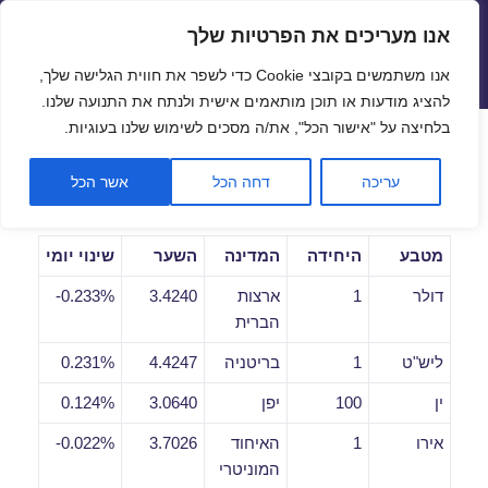
אנו מעריכים את הפרטיות שלך
שערי חליפין יציגים – שער יציג
אנו משתמשים בקובצי Cookie כדי לשפר את חווית הגלישה שלך,
תפריטים
ווידג'טים
להציג מודעות או תוכן מותאמים אישית ולנתח את התנועה שלנו.
פתח סרגל
בלחיצה על "אישור הכל", את/ה מסכים לשימוש שלנו בעוגיות.
שערי חליפין יומיים לתאריך
עריכה
דחה הכל
אשר הכל
21/02/2020
מטבע
היחידה
המדינה
השער
שינוי יומי
דולר
1
ארצות
3.4240
0.233%-
הברית
ליש"ט
1
בריטניה
4.4247
0.231%
ין
100
יפן
3.0640
0.124%
אירו
1
האיחוד
3.7026
0.022%-
המוניטרי