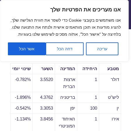
אנו מעריכים את הפרטיות שלך
שערי חליפין יציגים – שער יציג
אנו משתמשים בקובצי Cookie כדי לשפר את חווית הגלישה שלך,
תפריטים
ווידג'טים
להציג מודעות או תוכן מותאמים אישית ולנתח את התנועה שלנו.
פתח סרגל
בלחיצה על "אישור הכל", את/ה מסכים לשימוש שלנו בעוגיות.
שערי חליפין יומיים לתאריך
עריכה
דחה הכל
אשר הכל
21/04/2020
מטבע
היחידה
המדינה
השער
שינוי יומי
דולר
1
ארצות
3.5520
0.782%-
הברית
ליש"ט
1
בריטניה
4.3762
1.896%-
ין
100
יפן
3.3053
0.542%-
אירו
1
האיחוד
3.8456
1.134%-
המוניטרי