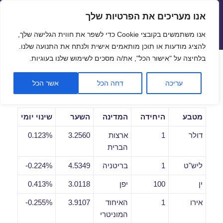
אנו מעריכים את הפרטיות שלך
שערי חליפין יציגים – שער יציג
אנו משתמשים בקובצי Cookie כדי לשפר את חווית הגלישה שלך,
תפריטים
ווידג'טים
להציג מודעות או תוכן מותאמים אישית ולנתח את התנועה שלנו.
פתח סרגל
בלחיצה על "אישור הכל", את/ה מסכים לשימוש שלנו בעוגיות.
שערי חליפין יומיים לתאריך
עריכה
דחה הכל
אשר הכל
21/04/2021
מטבע
היחידה
המדינה
השער
שינוי יומי
דולר
1
ארצות
3.2560
0.123%
הברית
ליש"ט
1
בריטניה
4.5349
0.224%-
ין
100
יפן
3.0118
0.413%
אירו
1
האיחוד
3.9107
0.255%-
המוניטרי