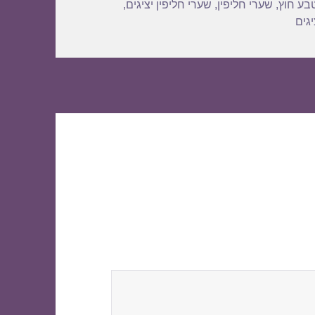
בע חוץ
,
שערי חליפין
,
שערי חליפין יציגים
,
גים