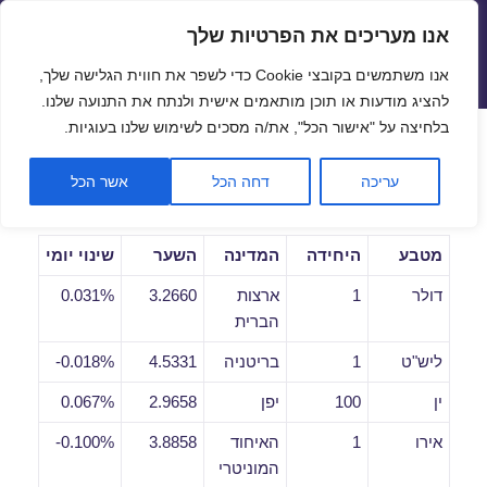
אנו מעריכים את הפרטיות שלך
שערי חליפין יציגים – שער יציג
אנו משתמשים בקובצי Cookie כדי לשפר את חווית הגלישה שלך,
תפריטים
ווידג'טים
להציג מודעות או תוכן מותאמים אישית ולנתח את התנועה שלנו.
פתח סרגל
בלחיצה על "אישור הכל", את/ה מסכים לשימוש שלנו בעוגיות.
שערי חליפין יומיים לתאריך
עריכה
דחה הכל
אשר הכל
21/06/2021
מטבע
היחידה
המדינה
השער
שינוי יומי
דולר
1
ארצות
3.2660
0.031%
הברית
ליש"ט
1
בריטניה
4.5331
0.018%-
ין
100
יפן
2.9658
0.067%
אירו
1
האיחוד
3.8858
0.100%-
המוניטרי