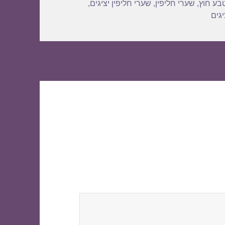
בע חוץ
,
שערי חליפין
,
שערי חליפין יציגים
,
גים