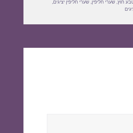
בע חוץ
,
שערי חליפין
,
שערי חליפין יציגים
,
גים