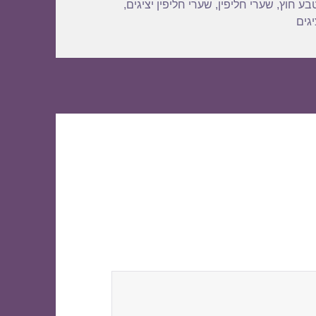
בע חוץ
,
שערי חליפין
,
שערי חליפין יציגים
,
גים