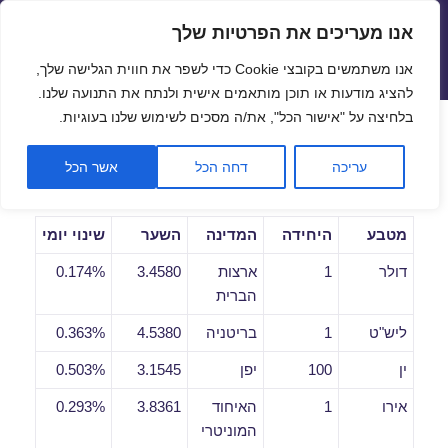
אנו מעריכים את הפרטיות שלך
שערי חליפין יציגים – שער יציג
אנו משתמשים בקובצי Cookie כדי לשפר את חווית הגלישה שלך,
תפריטים
ווידג'טים
להציג מודעות או תוכן מותאמים אישית ולנתח את התנועה שלנו.
פתח סרגל
בלחיצה על "אישור הכל", את/ה מסכים לשימוש שלנו בעוגיות.
שערי חליפין יומיים לתאריך
עריכה
דחה הכל
אשר הכל
23/01/2020
מטבע
היחידה
המדינה
השער
שינוי יומי
דולר
1
ארצות
3.4580
0.174%
הברית
ליש"ט
1
בריטניה
4.5380
0.363%
ין
100
יפן
3.1545
0.503%
אירו
1
האיחוד
3.8361
0.293%
המוניטרי