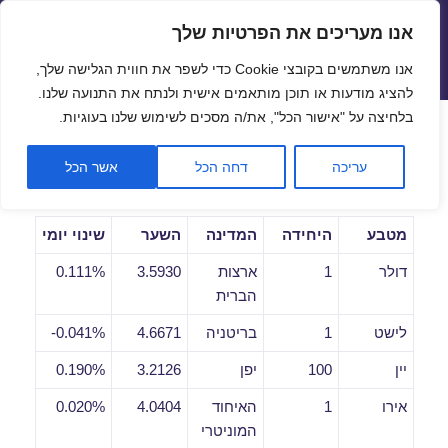
אנו מעריכים את הפרטיות שלך
שערי חליפין יציגים – שער יציג
אנו משתמשים בקובצי Cookie כדי לשפר את חווית הגלישה שלך,
תפריטים
ווידג'טים
להציג מודעות או תוכן מותאמים אישית ולנתח את התנועה שלנו.
פתח סרגל
בלחיצה על "אישור הכל", את/ה מסכים לשימוש שלנו בעוגיות.
שערי חליפין יומיים לתאריך
עריכה
דחה הכל
אשר הכל
23/04/2019
מטבע
היחידה
המדינה
השער
שינוי יומי
דולר
1
ארצות
3.5930
0.111%
הברית
לישט
1
בריטניה
4.6671
0.041%-
יין
100
יפן
3.2126
0.190%
אירו
1
האיחוד
4.0404
0.020%
המוניטרי