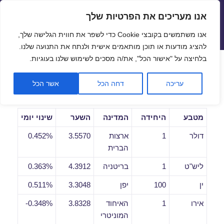
אנו מעריכים את הפרטיות שלך
שערי חליפין יציגים – שער יציג
אנו משתמשים בקובצי Cookie כדי לשפר את חווית הגלישה שלך,
תפריטים
ווידג'טים
להציג מודעות או תוכן מותאמים אישית ולנתח את התנועה שלנו.
פתח סרגל
בלחיצה על "אישור הכל", את/ה מסכים לשימוש שלנו בעוגיות.
שערי חליפין יומיים לתאריך
עריכה
דחה הכל
אשר הכל
23/04/2020
מטבע
היחידה
המדינה
השער
שינוי יומי
דולר
1
ארצות
3.5570
0.452%
הברית
ליש"ט
1
בריטניה
4.3912
0.363%
ין
100
יפן
3.3048
0.511%
אירו
1
האיחוד
3.8328
0.348%-
המוניטרי