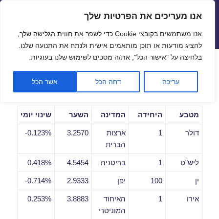
אנו מעריכים את הפרטיות שלך
שערי חליפין יציגים – שער יציג
אנו משתמשים בקובצי Cookie כדי לשפר את חווית הגלישה שלך,
תפריטים
ווידג'טים
להציג מודעות או תוכן מותאמים אישית ולנתח את התנועה שלנו.
פתח סרגל
בלחיצה על "אישור הכל", את/ה מסכים לשימוש שלנו בעוגיות.
שערי חליפין יומיים לתאריך
עריכה
דחה הכל
אשר הכל
23/06/2021
מטבע
היחידה
המדינה
השער
שינוי יומי
דולר
1
ארצות
3.2570
0.123%-
הברית
ליש"ט
1
בריטניה
4.5454
0.418%
ין
100
יפן
2.9333
0.714%-
אירו
1
האיחוד
3.8883
0.253%
המוניטרי