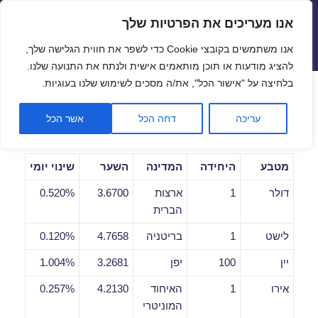
אנו מעריכים את הפרטיות שלך
שערי חליפין יציגים – שער יציג
אנו משתמשים בקובצי Cookie כדי לשפר את חווית הגלישה שלך,
תפריטים
ווידג'טים
להציג מודעות או תוכן מותאמים אישית ולנתח את התנועה שלנו.
פתח סרגל
בלחיצה על "אישור הכל", את/ה מסכים לשימוש שלנו בעוגיות.
שערי חליפין יומיים לתאריך
עריכה
דחה הכל
אשר הכל
23/10/2018
מטבע
היחידה
המדינה
השער
שינוי יומי
דולר
1
ארצות
3.6700
0.520%
הברית
לישט
1
בריטניה
4.7658
0.120%
יין
100
יפן
3.2681
1.004%
אירו
1
האיחוד
4.2130
0.257%
המוניטרי