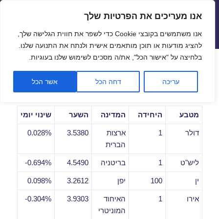
אנו מעריכים את הפרטיות שלך
שערי חליפין יציגים – שער יציג
אנו משתמשים בקובצי Cookie כדי לשפר את חווית הגלישה שלך,
תפריטים
ווידג'טים
להציג מודעות או תוכן מותאמים אישית ולנתח את התנועה שלנו.
פתח סרגל
בלחיצה על "אישור הכל", את/ה מסכים לשימוש שלנו בעוגיות.
שערי חליפין יומיים לתאריך
עריכה
דחה הכל
אשר הכל
23/10/2019
מטבע
היחידה
המדינה
השער
שינוי יומי
דולר
1
ארצות
3.5380
0.028%
הברית
ליש"ט
1
בריטניה
4.5490
0.694%-
ין
100
יפן
3.2612
0.098%
אירו
1
האיחוד
3.9303
0.304%-
המוניטרי