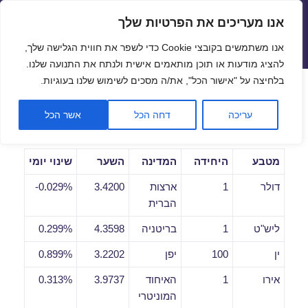
אנו מעריכים את הפרטיות שלך
שערי חליפין יציגים – שער יציג
אנו משתמשים בקובצי Cookie כדי לשפר את חווית הגלישה שלך,
תפריטים
ווידג'טים
להציג מודעות או תוכן מותאמים אישית ולנתח את התנועה שלנו.
פתח סרגל
בלחיצה על "אישור הכל", את/ה מסכים לשימוש שלנו בעוגיות.
שערי חליפין יומיים לתאריך
עריכה
דחה הכל
אשר הכל
24/07/2020
מטבע
היחידה
המדינה
השער
שינוי יומי
דולר
1
ארצות
3.4200
0.029%-
הברית
ליש"ט
1
בריטניה
4.3598
0.299%
ין
100
יפן
3.2202
0.899%
אירו
1
האיחוד
3.9737
0.313%
המוניטרי