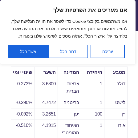
אנו מעריכים את הפרטיות שלך
שערי חליפין יציגים – שער יציג
אנו משתמשים בקובצי Cookie כדי לשפר את חווית הגלישה שלך,
תפריטים
ווידג'טים
להציג מודעות או תוכן מותאמים אישית ולנתח את התנועה שלנו.
פתח סרגל
בלחיצה על "אישור הכל", את/ה מסכים לשימוש שלנו בעוגיות.
שערי חליפין יומיים לתאריך
עריכה
דחה הכל
אשר הכל
24/10/2018
מטבע
היחידה
המדינה
השער
שינוי יומי
דולר
1
ארצות
3.6800
0.273%
הברית
לישט
1
בריטניה
4.7472
0.390%-
יין
100
יפן
3.2651
0.092%-
אירו
1
האיחוד
4.1915
0.510%-
המוניטרי