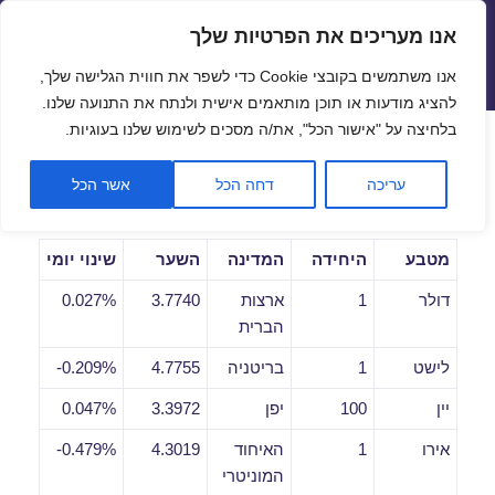
אנו מעריכים את הפרטיות שלך
שערי חליפין יציגים – שער יציג
אנו משתמשים בקובצי Cookie כדי לשפר את חווית הגלישה שלך,
תפריטים
ווידג'טים
להציג מודעות או תוכן מותאמים אישית ולנתח את התנועה שלנו.
פתח סרגל
בלחיצה על "אישור הכל", את/ה מסכים לשימוש שלנו בעוגיות.
שערי חליפין יומיים לתאריך
עריכה
דחה הכל
אשר הכל
24/12/2018
מטבע
היחידה
המדינה
השער
שינוי יומי
דולר
1
ארצות
3.7740
0.027%
הברית
לישט
1
בריטניה
4.7755
0.209%-
יין
100
יפן
3.3972
0.047%
אירו
1
האיחוד
4.3019
0.479%-
המוניטרי