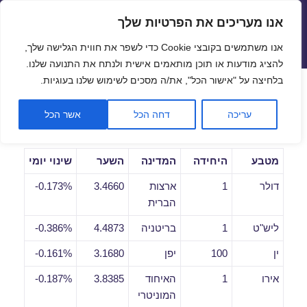
אנו מעריכים את הפרטיות שלך
שערי חליפין יציגים – שער יציג
אנו משתמשים בקובצי Cookie כדי לשפר את חווית הגלישה שלך,
תפריטים
ווידג'טים
להציג מודעות או תוכן מותאמים אישית ולנתח את התנועה שלנו.
פתח סרגל
בלחיצה על "אישור הכל", את/ה מסכים לשימוש שלנו בעוגיות.
שערי חליפין יומיים לתאריך
עריכה
דחה הכל
אשר הכל
24/12/2019
מטבע
היחידה
המדינה
השער
שינוי יומי
דולר
1
ארצות
3.4660
0.173%-
הברית
ליש"ט
1
בריטניה
4.4873
0.386%-
ין
100
יפן
3.1680
0.161%-
אירו
1
האיחוד
3.8385
0.187%-
המוניטרי