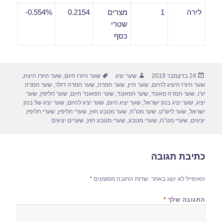
לירה
1
מצרים
0.2154
0.554%-
שטרי
כסף
פורסם
מחבר
תגיות
24 בדצמבר 2019
שער יציג
שער היורו היום
,
שער היורו היציג
,
בתאריך
שער היורו היציג להיום
,
שער היין
,
שער המרה
,
שער המרה דולר
,
שער המרה
יורו
,
שער המרה פאונד
,
שער הפאונד
,
שער הפאונד היום
,
שער חליפין
,
שער
יציג
,
שער יציג בנק ישראל
,
שער יציג היום
,
שער יציג להיום
,
שער יציג של בנק
ישראל
,
שער ליש"ט
,
שער מט"ח
,
שער מטבע חוץ
,
שערי חליפין
,
שערי חליפין
יציגים
,
שערי מט"ח
,
שערי מטבע
,
שערי מטבע חוץ
,
שערים יציגים
כתיבת תגובה
האימייל לא יוצג באתר.
שדות החובה מסומנים
*
התגובה שלך
*