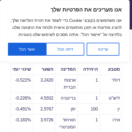
אנו מעריכים את הפרטיות שלך
שערי חליפין יציגים – שער יציג
אנו משתמשים בקובצי Cookie כדי לשפר את חווית הגלישה שלך,
תפריטים
ווידג'טים
להציג מודעות או תוכן מותאמים אישית ולנתח את התנועה שלנו.
פתח סרגל
בלחיצה על "אישור הכל", את/ה מסכים לשימוש שלנו בעוגיות.
שערי חליפין יומיים לתאריך
עריכה
דחה הכל
אשר הכל
25/05/2021
מטבע
היחידה
המדינה
השער
שינוי יומי
דולר
1
ארצות
3.2420
0.522%-
הברית
ליש"ט
1
בריטניה
4.5932
0.226%-
ין
100
יפן
2.9767
0.491%-
אירו
1
האיחוד
3.9726
0.183%-
המוניטרי