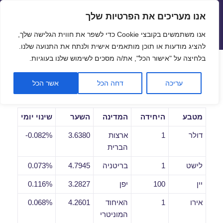
אנו מעריכים את הפרטיות שלך
שערי חליפין יציגים – שער יציג
אנו משתמשים בקובצי Cookie כדי לשפר את חווית הגלישה שלך,
תפריטים
ווידג'טים
להציג מודעות או תוכן מותאמים אישית ולנתח את התנועה שלנו.
פתח סרגל
בלחיצה על "אישור הכל", את/ה מסכים לשימוש שלנו בעוגיות.
שערי חליפין יומיים לתאריך
עריכה
דחה הכל
אשר הכל
26/07/2018
מטבע
היחידה
המדינה
השער
שינוי יומי
דולר
1
ארצות
3.6380
0.082%-
הברית
לישט
1
בריטניה
4.7945
0.073%
יין
100
יפן
3.2827
0.116%
אירו
1
האיחוד
4.2601
0.068%
המוניטרי