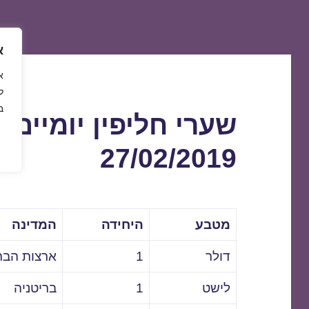
א
ל
ב
שערי חליפין יומיים 
27/02/2019
מטבע
היחידה
המדינה
דולר
1
ארצות הבר
לישט
1
בריטניה