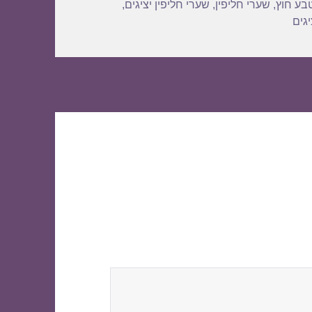
בע חוץ
,
שערי חליפין
,
שערי חליפין יציגים
,
גים