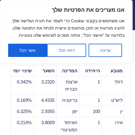
אנו מעריכים את הפרטיות שלך
שערי חליפין יציגים – שער יציג
אנו משתמשים בקובצי Cookie כדי לשפר את חווית הגלישה שלך,
תפריטים
ווידג'טים
להציג מודעות או תוכן מותאמים אישית ולנתח את התנועה שלנו.
פתח סרגל
בלחיצה על "אישור הכל", את/ה מסכים לשימוש שלנו בעוגיות.
שערי חליפין יומיים לתאריך
עריכה
דחה הכל
אשר הכל
27/08/2021
מטבע
היחידה
המדינה
השער
שינוי יומי
דולר
1
ארצות
3.2320
0.342%
הברית
ליש"ט
1
בריטניה
4.4335
0.169%
ין
100
יפן
2.9355
0.325%
אירו
1
האיחוד
3.8009
0.214%
המוניטרי