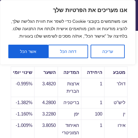
אנו מעריכים את הפרטיות שלך
שערי חליפין יציגים – שער יציג
אנו משתמשים בקובצי Cookie כדי לשפר את חווית הגלישה שלך,
תפריטים
ווידג'טים
להציג מודעות או תוכן מותאמים אישית ולנתח את התנועה שלנו.
פתח סרגל
בלחיצה על "אישור הכל", את/ה מסכים לשימוש שלנו בעוגיות.
שערי חליפין יומיים לתאריך
עריכה
דחה הכל
אשר הכל
27/09/2019
מטבע
היחידה
המדינה
השער
שינוי יומי
דולר
1
ארצות
3.4820
0.995%-
הברית
ליש"ט
1
בריטניה
4.2800
1.382%-
ין
100
יפן
3.2280
1.160%-
אירו
1
האיחוד
3.8050
1.009%-
המוניטרי